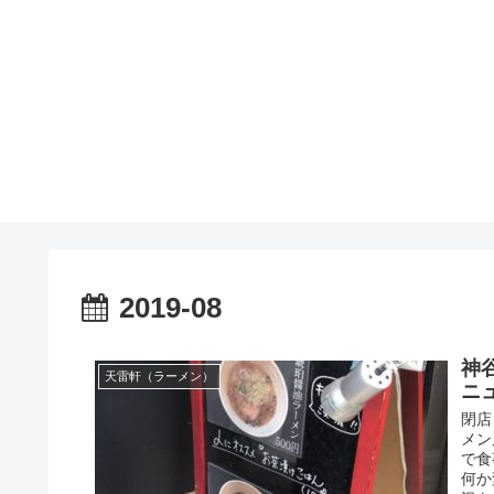
2019-08
神
天雷軒（ラーメン）
ニ
閉店
メン
で食
何か