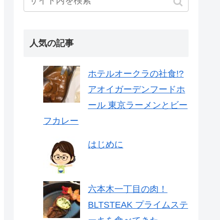
人気の記事
ホテルオークラの社食!?
アオイガーデンフードホ
ール 東京ラーメンとビー
フカレー
はじめに
六本木一丁目の肉！
BLTSTEAK プライムステ