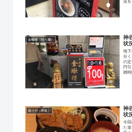
況を
神
金蠍楼（担々麺）
状
地下
分く
の定
円引
雑時
神
籠りや（和食）
状
今回
た道