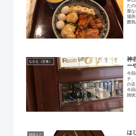
たの
屋な
場所
囲気
神
なかえ（定食）
ー
今回
チ。
の店
今回
雑状
は
雑談など