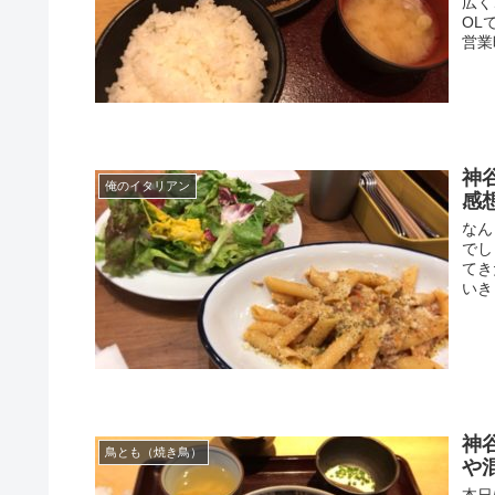
広く
OL
営業
神
俺のイタリアン
感
なん
でし
てき
いき
神
鳥とも（焼き鳥）
や
本日