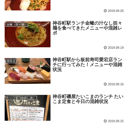
2019.09.20
神谷町駅ランチ金蠍の汁なし担々
金蠍（担々麺）
麺を食べてきたメニューや混雑レ
ポ
2019.09.19
神谷町駅から板前寿司愛宕店ラン
喫茶店
チに行ってみた！メニューや混雑
状況
2019.09.16
神谷町磯屋たいこまのランチ たい
たいこま（魚刺し身）
こま定食と今日の混雑状況
2019.09.15