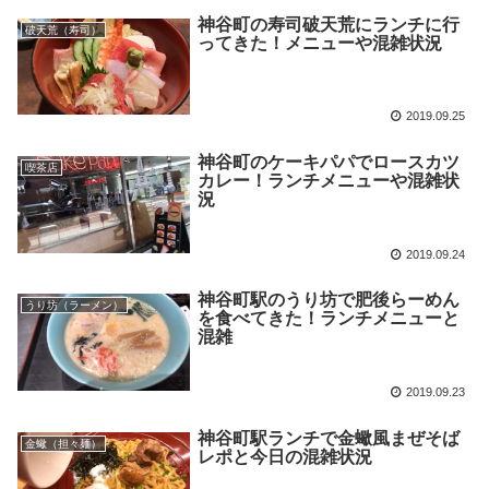
神谷町の寿司破天荒にランチに行
破天荒（寿司）
ってきた！メニューや混雑状況
2019.09.25
神谷町のケーキパパでロースカツ
喫茶店
カレー！ランチメニューや混雑状
況
2019.09.24
神谷町駅のうり坊で肥後らーめん
うり坊（ラーメン）
を食べてきた！ランチメニューと
混雑
2019.09.23
神谷町駅ランチで金蠍風まぜそば
金蠍（担々麺）
レポと今日の混雑状況