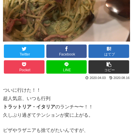
Twitter
Facebook
はてブ
Pocket
LINE
コピー
2020.04.03
2020.08.16
ついに行けた！！
超人気店、いつも行列
トラットリア・イタリア
のランチ〜〜！！
久しぶり過ぎてテンションが変に上がる。
ピザやラザニアも捨てがたいんですが、