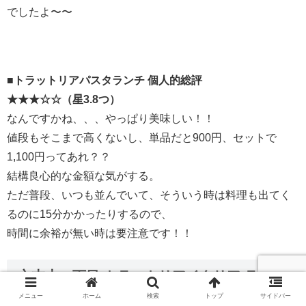
でしたよ〜〜
■トラットリアパスタランチ 個人的総評
★★★☆☆（星3.8つ）
なんですかね、、、やっぱり美味しい！！
値段もそこまで高くないし、単品だと900円、セットで
1,100円ってあれ？？
結構良心的な金額な気がする。
ただ普段、いつも並んでいて、そういう時は料理も出てく
るのに15分かかったりするので、
時間に余裕が無い時は要注意です！！
六本木一丁目 トラットリアイタリア ランチ
基本情報と平日の混雑具合
メニュー
ホーム
検索
トップ
サイドバー