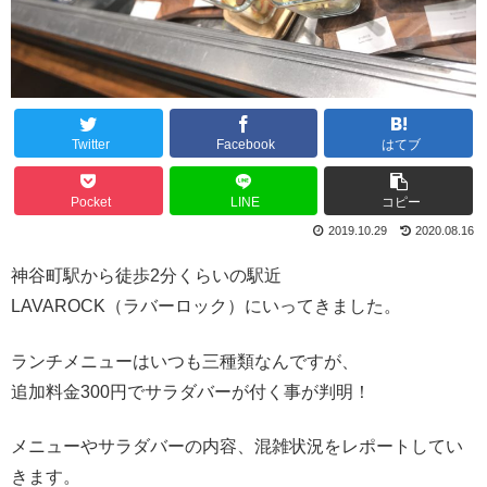
Twitter
Facebook
はてブ
Pocket
LINE
コピー
2019.10.29
2020.08.16
神谷町駅から徒歩2分くらいの駅近
LAVAROCK（ラバーロック）にいってきました。
ランチメニューはいつも三種類なんですが、
追加料金300円でサラダバーが付く事が判明！
メニューやサラダバーの内容、混雑状況をレポートしてい
きます。