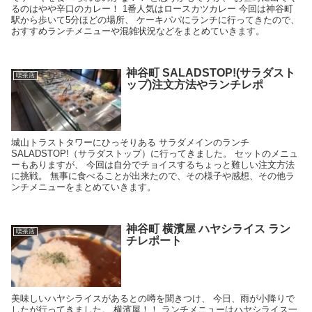
るのはやや辛口のカレー！ 1番人気はロースカツカレー 今回は神谷町
駅から歩いて5分ほどの場所、 ケーキパパにランチに行ってきたので、
おすすめランチメニューや混雑状況などをまとめていきます。
神谷町 SALADSTOP!(サラダスト
喫茶店
ップ)注文方法やランチレポ
城山トラストタワーにひっそりある サラダメインのランチ
SALADSTOP!（サラダストップ）に行ってきました。 セットのメニュ
ーもありますが、 今回は自分でチョイスするちょっと難しい注文方法
に挑戦。 無事に食べることが出来たので、その様子や感想、その他ラ
ンチメニューをまとめていきます。
神谷町 横濱屋 ハヤシライス ラン
喫茶店
チレポート
美味しいハヤシライスがあるとの噂を聞きつけ、 今日、雨が小降りで
したが行ってきました。 横濱屋！！ ランチメニューはハヤシライス一