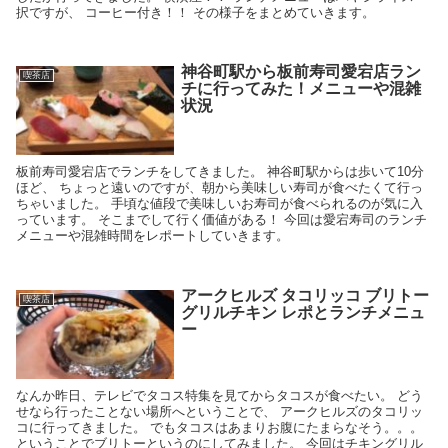
択ですが、 コーヒー付き！！ その様子をまとめていきます。
神谷町駅から板前寿司愛宕店ラン
喫茶店
チに行ってみた！メニューや混雑
状況
板前寿司愛宕店でランチをしてきました。 神谷町駅からは歩いて10分
ほど、 ちょっと遠いのですが、朝から美味しい寿司が食べたくて行っ
ちゃいました。 手頃な値段で美味しいお寿司が食べられるのが気に入
っています。 そこまでして行く価値がある！ 今回は愛宕寿司のランチ
メニューや混雑時間をレポートしていきます。
アークヒルズ タコリッコ ブリトー
喫茶店
グリルチキン レポとランチメニュ
ー
なんか昨日、テレビでタコス特集を見てからタコスが食べたい。 どう
せなら行ったことない場所へということで、 アークヒルズのタコリッ
コに行ってきました。 でもタコスはあまりお腹にたまらなそう。。。
ということでブリトーというのにしてみました。 今回はチキングリル