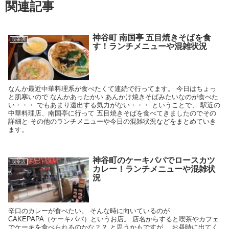
関連記事
神谷町 南国亭 五目焼きそばを食
喫茶店
す！ランチメニューや混雑状況
なんか最近中華料理系が食べたくて連続で行ってます。 今日はちょっ
と肌寒いので なんかあったかい あんかけ焼きそばみたいなのが食べた
い・・・ でもあまり遠出する気力がない・・・ ということで、 駅近の
中華料理店、南国亭に行って 五目焼きそばを食べてきましたのでその
詳細と その他のランチメニューや今日の混雑状況などをまとめていき
ます。
神谷町のケーキパパでロースカツ
喫茶店
カレー！ランチメニューや混雑状
況
辛口のカレーが食べたい。 そんな時に向いているのが
CAKEPAPA（ケーキパパ）というお店。 店名からすると喫茶やカフェ
でケーキを食べられるのかな？？ と思うかもですが、 お昼時に出てく