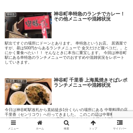
神谷町串特急のランチでカレー！
串特急
その他メニューや混雑状況
駅出てすぐの場所にドーンとあります。 串特急というお店。 居酒屋で
すが、昼は500円からあるランチメニューで 金欠だけど腹ペコだ。。と
にかく量食べたい！！ そんなときに本当に重宝します。 今回は神谷町
駅にある串特急のランチメニューでのおすすめや混雑状況をレポート
していきます。
神谷町 千里香 上海風焼きそばレポ
千里香（中華）
ランチメニューや混雑状況
今日は神谷町駅改札から直結徒歩1分くらいの場所にある 中華料理の店
千里香（センリコウ）へ行ってきました。 このこの辺は中華料理が多
く激戦区。 ランチメニューは豊富にありますが、 今日は上海風焼きそ
ばにしてみたので、その様子をレポートしていきます。
メニュー
ホーム
検索
トップ
サイドバー