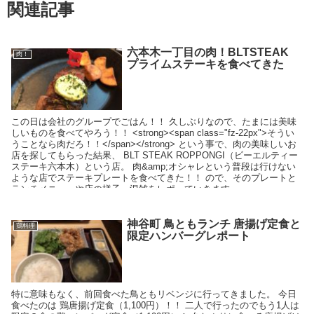
関連記事
六本木一丁目の肉！BLTSTEAK
肉！
プライムステーキを食べてきた
この日は会社のグループでごはん！！ 久しぶりなので、たまには美味
しいものを食べてやろう！！ <strong><span class="fz-22px">そうい
うことなら肉だろ！！</span></strong> という事で、肉の美味しいお
店を探してもらった結果、 BLT STEAK ROPPONGI（ビーエルティー
ステーキ六本木）という店。 肉&amp;オシャレという普段は行けない
ような店でステーキプレートを食べてきた！！ ので、そのプレートと
ランチメニューや店の様子、混雑をレポっていきます。
神谷町 鳥ともランチ 唐揚げ定食と
鶏料理
限定ハンバーグレポート
特に意味もなく、前回食べた鳥ともリベンジに行ってきました。 今日
食べたのは 鶏唐揚げ定食（1,100円）！！ 二人で行ったのでもう1人は