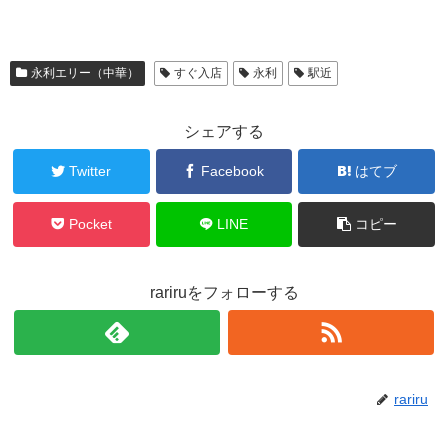
永利エリー（中華）
すぐ入店
永利
駅近
シェアする
Twitter
Facebook
はてブ
Pocket
LINE
コピー
rariruをフォローする
rariru