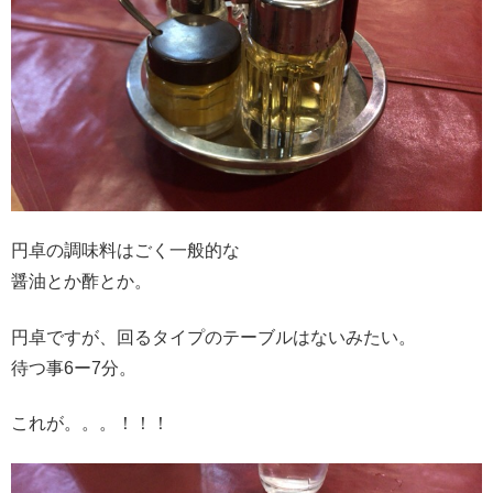
円卓の調味料はごく一般的な
醤油とか酢とか。
円卓ですが、回るタイプのテーブルはないみたい。
待つ事6ー7分。
これが。。。！！！