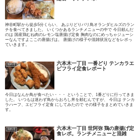
神谷町駅から徒歩5分くらい、 あぶりどりバリ鳥オランダヒルズのラン
チを食べてきました。 いくつかあるランチメニューの中で 今日頼んだ
のは 国産鶏むね肉のレモン塩唐揚げ定食 胸肉なのにめっちゃジューシ
ーなんですよここの唐揚げは。 唐揚げの様子や混雑状況などをレポっ
ていきます。
六本木一丁目 一番どり テンカラエ
鶏料理
ビフライ定食レポート
今日はなんか鳥が食べたい・・・ ということで、1番どりに行ってきま
した。 いつもは迷わず鳥からおろし丼を頼むんですが、 今日は テンカ
ラハーフ、エビフライ定食 にしてみたので その様子をまとめていきま
す。
六本木一丁目 世阿弥 鶏の唐揚げ定
鶏料理
食レポ。ランチメニューと混雑