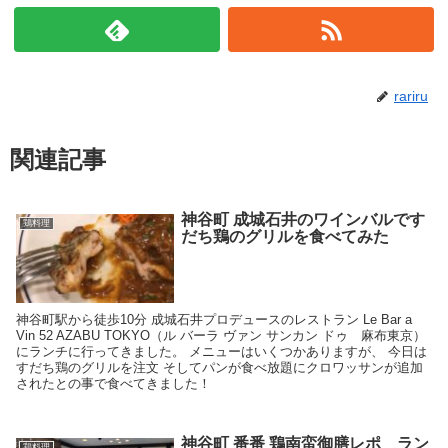
rariru
関連記事
神谷町 成城石井のワインバルです
鶏料理
だち鶏のグリルを食べてみた
神谷町駅から徒歩10分 成城石井プロデュースのレストラン Le Bar a
Vin 52 AZABU TOKYO（ル バーラ ヴァン サンカン ドゥ 麻布東京）
にランチに行ってきました。 メニューはいくつかありますが、 今日は
すだち鶏のグリルを注文 そしてパンが食べ放題にクロワッサンが追加
されたとの事で食べてきました！
神谷町 番番 鶏南蛮御膳レポ ラン
鶏料理