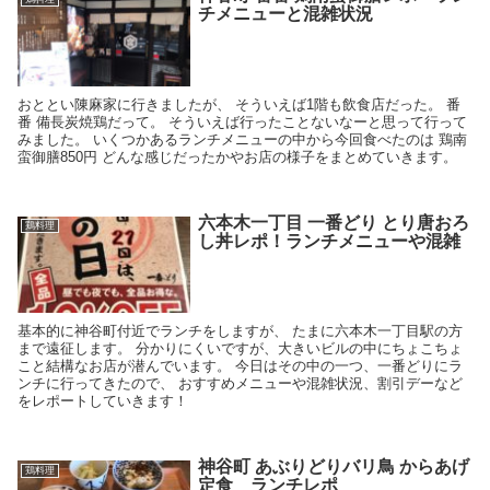
チメニューと混雑状況
おととい陳麻家に行きましたが、 そういえば1階も飲食店だった。 番
番 備長炭焼鶏だって。 そういえば行ったことないなーと思って行って
みました。 いくつかあるランチメニューの中から今回食べたのは 鶏南
蛮御膳850円 どんな感じだったかやお店の様子をまとめていきます。
六本木一丁目 一番どり とり唐おろ
鶏料理
し丼レポ！ランチメニューや混雑
基本的に神谷町付近でランチをしますが、 たまに六本木一丁目駅の方
まで遠征します。 分かりにくいですが、大きいビルの中にちょこちょ
こと結構なお店が潜んでいます。 今日はその中の一つ、一番どりにラ
ンチに行ってきたので、 おすすめメニューや混雑状況、割引デーなど
をレポートしていきます！
神谷町 あぶりどりバリ鳥 からあげ
鶏料理
定食 ランチレポ