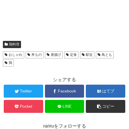
鶏料理
おしゃれ
丼もの
唐揚げ
定食
駅近
鳥とも
鶏
シェアする
Twitter
Facebook
はてブ
Pocket
LINE
コピー
rariruをフォローする