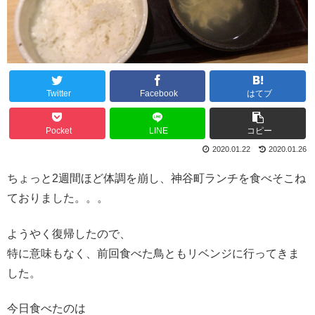
Twitter
Facebook
はてブ
Pocket
LINE
コピー
2020.01.22
2020.01.26
ちょっと2週間ほど体調を崩し、神谷町ランチを食べそこね
ておりました。。。
ようやく復帰したので、
特に意味もなく、前回食べた鳥ともリベンジに行ってきま
した。
今日食べたのは