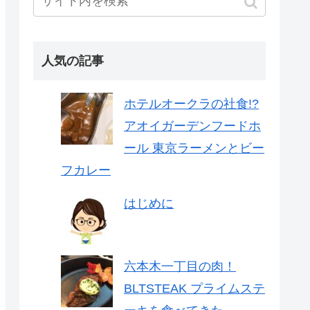
人気の記事
ホテルオークラの社食!?
アオイガーデンフードホ
ール 東京ラーメンとビー
フカレー
はじめに
六本木一丁目の肉！
BLTSTEAK プライムステ